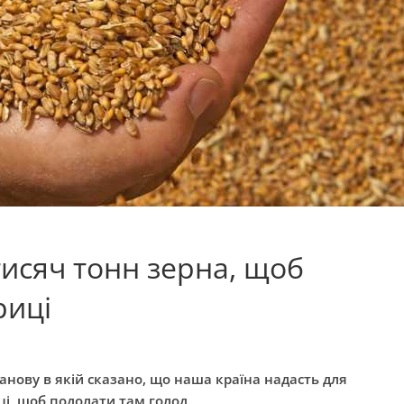
тисяч тонн зерна, щоб
риці
анову в якій сказано, що наша країна надасть для
ці, щоб подолати там голод.