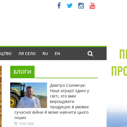
ИЦТВО
ЛЯ СЕЛО
RU
EN
БЛОГИ
Дмитро Соломчук:
Наші аграрії єдині у
світі, хто вміє
вирощувати
продукцію в умовах
сучасної війни й може навчити цього
інших
13.02.2026