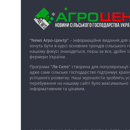
“News Агро-Центр”
– інформаційне видання для 
хочуть бути в курсі основних трендів сільського 
нашому фокусі знаходяться, перш за все, дрібні т
фермери України.
Програма
“Ля Село”
створена для популяризації
адже саме сільське господарство підтримує країн
успішного розвитку. Наші журналісти зроблять ус
перебування на нашому сайті було максимально
інформативним та цікавим.