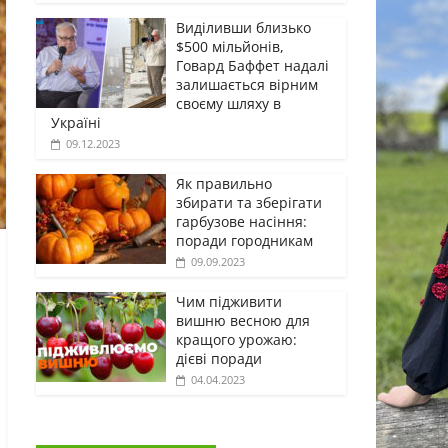
Виділивши близько
$500 мільйонів,
Говард Баффет надалі
залишається вірним
своєму шляху в
Україні
09.12.2023
Як правильно
збирати та зберігати
гарбузове насіння:
поради городникам
09.09.2023
Чим підживити
вишню весною для
кращого урожаю:
дієві поради
04.04.2023