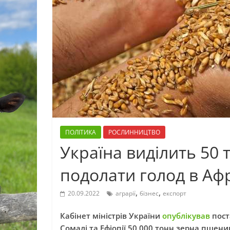
ПОЛІТИКА
РОСЛИННИЦТВО
Україна виділить 50 
подолати голод в Аф
,
,
20.09.2022
аграрії
бізнес
експорт
Кабінет міністрів України
опублікував
пост
Сомалі та Ефіопії 50 000 тонн зерна пшени