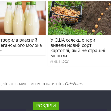
створила власний
У США селекціонери
веганського молока
вивели новий сорт
картоплі, якій не страшні
21
морози
08.11.2021
іліть фрагмент тексту та натисніть
Ctrl+Enter
.
РОЗДІЛИ