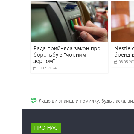
Рада прийняла закон про
Nestle 
боротьбу з “чорним
бренд 
зерном”
08.05.20
11.05.2024
Якщо ви знайшли помилку, будь ласка, вид
ПРО НАС