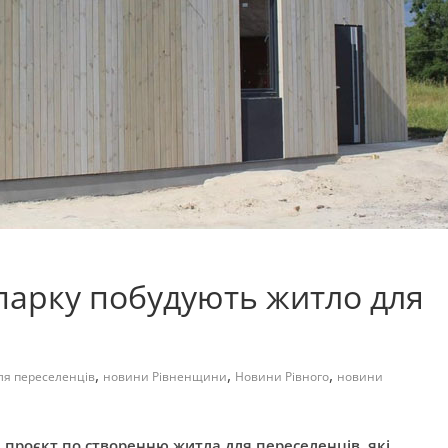
парку побудують житло для
,
,
,
ля переселенців
новини Рівненщини
Новини Рівного
новини
 проєкт по створенню житла для переселенців, які