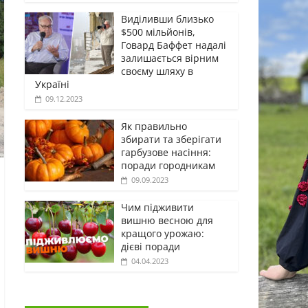
Виділивши близько
$500 мільйонів,
Говард Баффет надалі
залишається вірним
своєму шляху в
Україні
09.12.2023
Як правильно
збирати та зберігати
гарбузове насіння:
поради городникам
09.09.2023
Чим підживити
вишню весною для
кращого урожаю:
дієві поради
04.04.2023