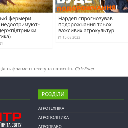
ські фермери
Нардеп спрогнозував
 недоотримують
подорожчання трьох
держпідтримки
важливих агрокультур
тика)
15.08.2023
21
іліть фрагмент тексту та натисніть
Ctrl+Enter
.
РОЗДІЛИ
АГРОТЕХНІКА
АГРОПОЛІТИКА
АГРОПРАВО