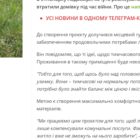
втратили домівку під час війни. Про це
нап
УСІ НОВИНИ В ОДНОМУ ТЕЛЕГРАМ-К
До створення проєкту долучився місцевий г
забезпеченням продовольчими потребами л
Він повідомляє, що ті ідеї, щодо тимчасового
Проживання в такому приміщенні буде не
“Тобто для того, щоб щось було над головою 
узимку. Вони – тимчасові на нормальну пог
потрібно було знайти баланс між ціною і якіс
Метою є створення максимально комфортного
матеріалів.
“Ми працюємо цим проєктом для того, щоб лю
лише компенсували комунальні послуги. Факт
житло і вже не зможуть на нього заробити”,
–