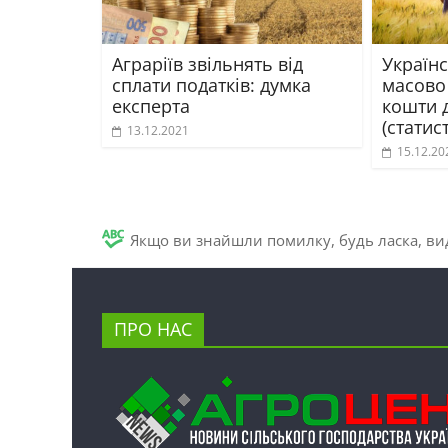
Аграріїв звільнять від
Україн
сплати податків: думка
масово
експерта
кошти 
(статис
13.12.2021
15.12.20
Якщо ви знайшли помилку, будь ласка, вид
ПРО НАС