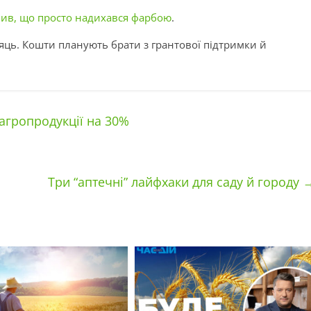
явив, що просто надихався фарбою
.
яць. Кошти планують брати з грантової підтримки й
агропродукції на 30%
Три “аптечні” лайфхаки для саду й городу