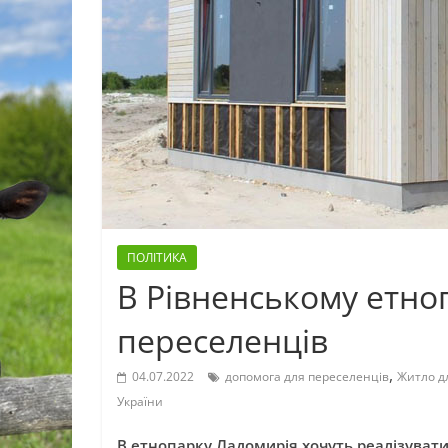
ПОЛІТИКА
В Рівненському етно
переселенців
,
04.07.2022
допомога для переселенців
Житло д
України
В етнопарку Ладомирія хочуть реалізувати