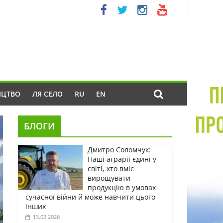
ИЦТВО
ЛЯ СЕЛО
RU
EN
БЛОГИ
Дмитро Соломчук:
Наші аграрії єдині у
світі, хто вміє
вирощувати
продукцію в умовах
сучасної війни й може навчити цього
інших
13.02.2026