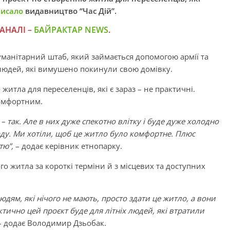
исало
видавництво “Час Дій”.
АНАЛІ –
БАЙРАКТАР NEWS
.
уманітарний штаб, який займається допомогою армії та
юдей, які вимушено покинули свою домівку.
 житла для переселенців, які є зараз – не практичні.
комфортним.
– так. Але в них дуже спекотно влітку і буде дуже холодно
оду. Ми хотіли, щоб це житло було комфортне. Плюс
тю”,
– додає керівник етнопарку.
 житла за короткі терміни й з місцевих та доступних
дям, які нічого не мають, просто здати це житло, а вони
ично цей проєкт буде для літніх людей, які втратили
 додає Володимир Дзьобак.