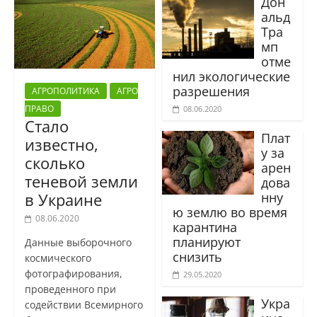
Дон
альд
Тра
мп
отме
нил экологические
разрешения
АГРОПОЛИТИКА
АГРО
ПРАВО
08.06.2020
Стало
Плат
известно,
у за
сколько
арен
теневой земли
дова
нну
в Украине
ю землю во время
08.06.2020
карантина
планируют
Данные выборочного
снизить
космического
фотографирования,
29.05.2020
проведенного при
Укра
содействии Всемирного