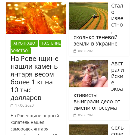
Стал
о
изве
стно
,
сколько теневой
земли в Украине
АГРОПРАВО
РАСТЕНИЕ
ВОДСТВО
08.06.2020
На Ровенщине
Авст
нашли камень
рали
янтаря весом
йски
более 1 кг на
е
экоа
10 тыс
ктивисты
долларов
выиграли дело от
17.06.2020
имени опоссума
05.06.2020
На Ровенщине черный
копатель нашел
Сель
самородок янтаря
сове