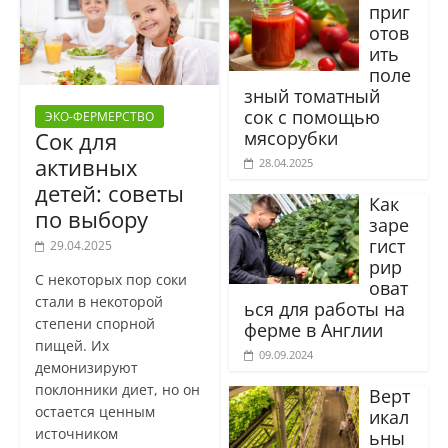
приг
отов
ить
поле
зный томатный
сок с помощью
ЭКО-ФЕРМЕРСТВО
мясорубки
Сок для
активных
28.04.2025
детей: советы
Как
по выбору
заре
гист
29.04.2025
рир
С некоторых пор соки
оват
стали в некоторой
ься для работы на
степени спорной
ферме в Англии
пищей. Их
09.09.2024
демонизируют
поклонники диет, но он
Верт
остается ценным
икал
источником
ьны