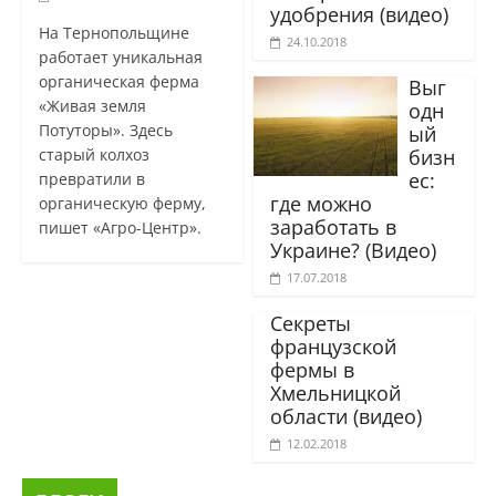
удобрения (видео)
На Тернопольщине
24.10.2018
работает уникальная
органическая ферма
Выг
«Живая земля
одн
Потуторы». Здесь
ый
бизн
старый колхоз
ес:
превратили в
где можно
органическую ферму,
заработать в
пишет «Агро-Центр».
Украине? (Видео)
17.07.2018
Секреты
французской
фермы в
Хмельницкой
области (видео)
12.02.2018