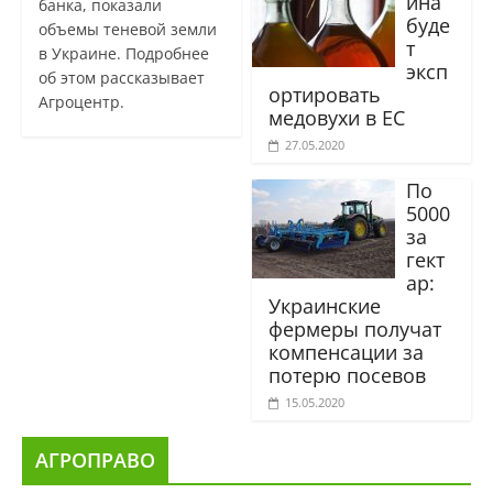
ина
банка, показали
буде
объемы теневой земли
т
в Украине. Подробнее
эксп
об этом рассказывает
ортировать
Агроцентр.
медовухи в ЕС
27.05.2020
По
5000
за
гект
ар:
Украинские
фермеры получат
компенсации за
потерю посевов
15.05.2020
АГРОПРАВО