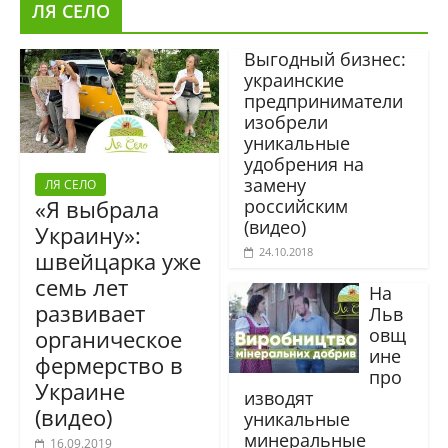
ЛЯ СЕЛО
Выгодный бизнес:
украинские
предприниматели
изобрели
уникальные
удобрения на
замену
ЛЯ СЕЛО
российским
«Я выбрала
(видео)
Украину»:
24.10.2018
швейцарка уже
семь лет
На
развивает
Льв
овщ
органическое
ине
фермерство в
про
Украине
изводят
(видео)
уникальные
минеральные
16.09.2019