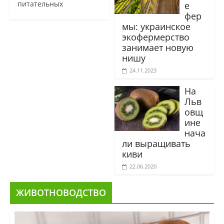
питательных
е
фер
мы: украинское
экофермерство
занимает новую
нишу
24.11.2023
На
Льв
овщ
ине
нача
ли выращивать
киви
22.06.2020
ЖИВОТНОВОДСТВО