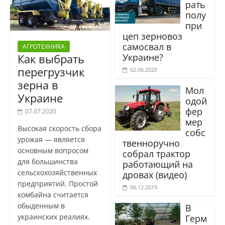
рать
полу
при
цеп зерновоз
самосвал в
АГРОТЕХНИКА
Украине?
Как выбрать
перегрузчик
02.06.2020
зерна в
Мол
Украине
одой
фер
07.07.2020
мер
Высокая скорость сбора
собс
урожая — является
твенноручно
основным вопросом
собрал трактор
для большинства
работающий на
сельскохозяйственных
дровах (видео)
предприятий. Простой
06.12.2019
комбайна считается
обыденным в
В
украинских реалиях.
Герм