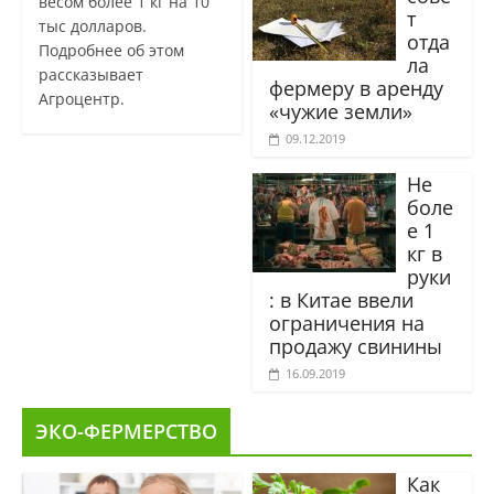
весом более 1 кг на 10
т
тыс долларов.
отда
Подробнее об этом
ла
рассказывает
фермеру в аренду
Агроцентр.
«чужие земли»
09.12.2019
Не
боле
е 1
кг в
руки
: в Китае ввели
ограничения на
продажу свинины
16.09.2019
ЭКО-ФЕРМЕРСТВО
Как