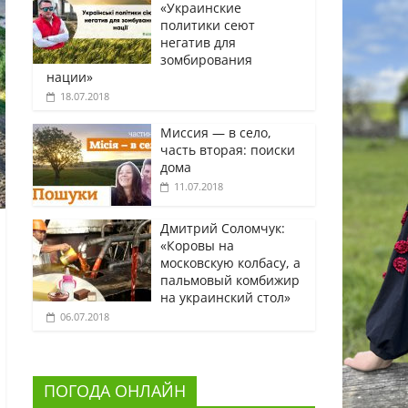
«Украинские
политики сеют
негатив для
зомбирования
нации»
18.07.2018
Миссия — в село,
часть вторая: поиски
дома
11.07.2018
Дмитрий Соломчук:
«Коровы на
московскую колбасу, а
пальмовый комбижир
на украинский стол»
06.07.2018
ПОГОДА ОНЛАЙН