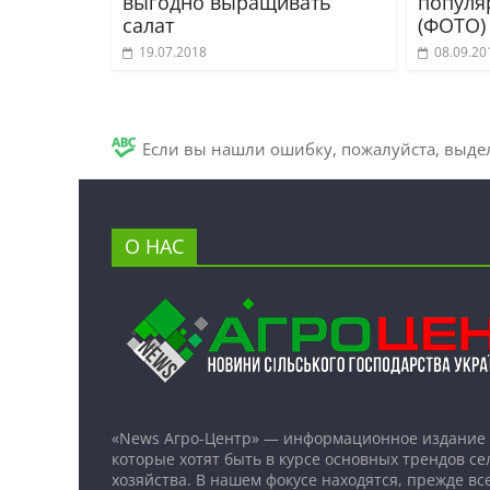
выгодно выращивать
популя
салат
(ФОТО)
19.07.2018
08.09.20
Если вы нашли ошибку, пожалуйста, выде
О НАС
«News Агро-Центр» — информационное издание 
которые хотят быть в курсе основных трендов се
хозяйства. В нашем фокусе находятся, прежде все