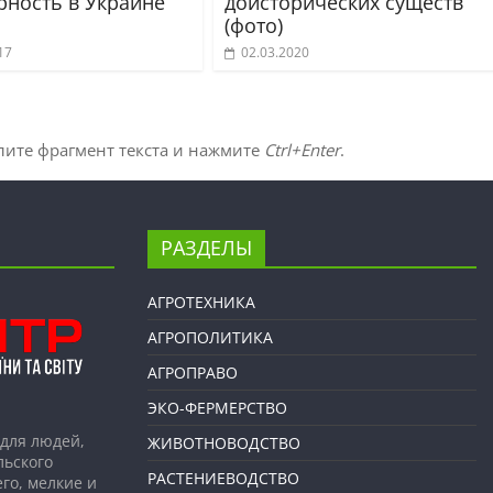
рность в Украине
доисторических существ
(фото)
17
02.03.2020
лите фрагмент текста и нажмите
Ctrl+Enter
.
РАЗДЕЛЫ
АГРОТЕХНИКА
АГРОПОЛИТИКА
АГРОПРАВО
ЭКО-ФЕРМЕРСТВО
для людей,
ЖИВОТНОВОДСТВО
льского
РАСТЕНИЕВОДСТВО
го, мелкие и