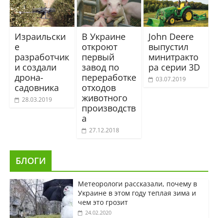
Израильски
В Украине
John Deere
е
откроют
выпустил
разработчик
первый
минитракто
и создали
завод по
ра серии 3D
дрона-
переработке
03.07.2019
садовника
отходов
животного
28.03.2019
производств
а
27.12.2018
БЛОГИ
Метеорологи рассказали, почему в
Украине в этом году теплая зима и
чем это грозит
24.02.2020