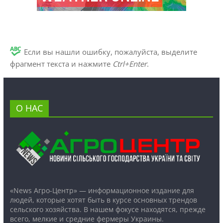
Если вы нашли ошибку, пожалуйста, выделите
фрагмент текста и нажмите
Ctrl+Enter
.
О НАС
«News Агро-Центр» — информационное издание для
людей, которые хотят быть в курсе основных трендов
сельского хозяйства. В нашем фокусе находятся, прежде
всего, мелкие и средние фермеры Украины.