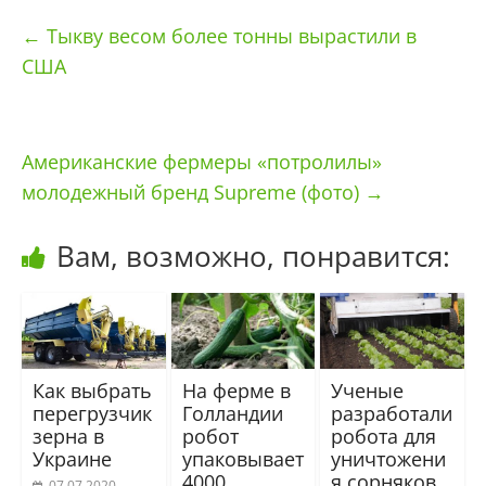
←
Тыкву весом более тонны вырастили в
США
Американские фермеры «потролилы»
молодежный бренд Supreme (фото)
→
Вам, возможно, понравится:
Как выбрать
На ферме в
Ученые
перегрузчик
Голландии
разработали
зерна в
робот
робота для
Украине
упаковывает
уничтожени
4000
я сорняков
07.07.2020