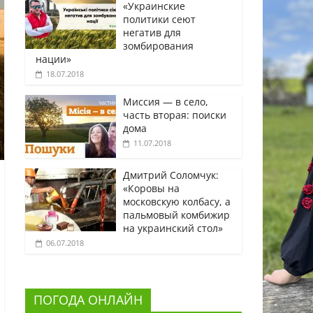
«Украинские
политики сеют
негатив для
зомбирования
нации»
18.07.2018
Миссия — в село,
часть вторая: поиски
дома
11.07.2018
Дмитрий Соломчук:
«Коровы на
московскую колбасу, а
пальмовый комбижир
на украинский стол»
06.07.2018
ПОГОДА ОНЛАЙН