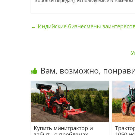
коробки передач), используемые в тяжелом 
←
Индийские бизнесмены заинтересов
У
Вам, возможно, понрави
Купить минитрактор и
Тракто
забыть о проблемах
1050 и