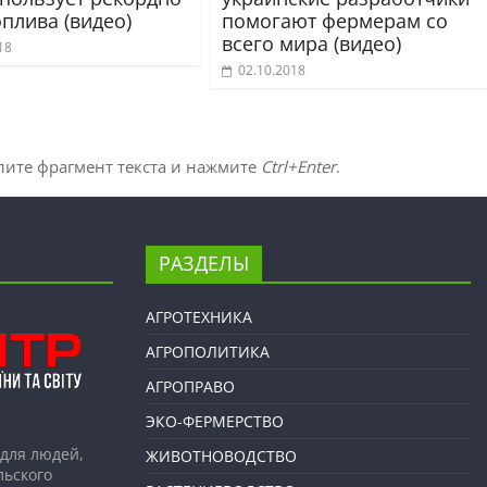
плива (видео)
помогают фермерам со
всего мира (видео)
18
02.10.2018
лите фрагмент текста и нажмите
Ctrl+Enter
.
РАЗДЕЛЫ
АГРОТЕХНИКА
АГРОПОЛИТИКА
АГРОПРАВО
ЭКО-ФЕРМЕРСТВО
для людей,
ЖИВОТНОВОДСТВО
льского