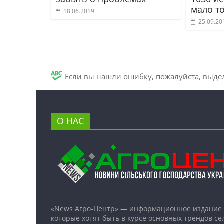
мало то
18.06.2019
25.09.20
Если вы нашли ошибку, пожалуйста, выде
О НАС
«News Агро-Центр» — информационное издание 
которые хотят быть в курсе основных трендов се