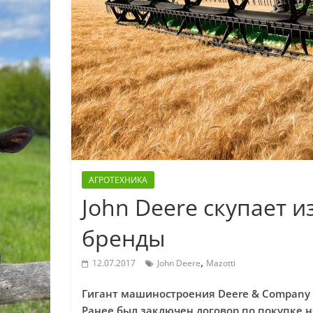
АГРОТЕХНИКА
John Deere скупает 
бренды
,
12.07.2017
John Deere
Mazotti
Гигант машиностроения Deere & Company (
Ранее был заключен договор по покупке 