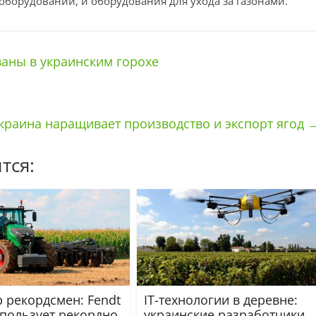
оборудовании, и оборудования для ухода за газонами.
аны в украинским горохе
краина наращивает производство и экспорт ягод
тся:
р рекордсмен: Fendt
IT-технологии в деревне:
спользует рекордно
украинские разработчики