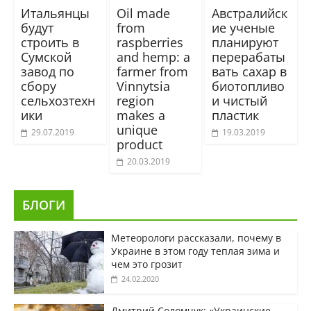
Итальянцы
Oil made
Австралийск
будут
from
ие ученые
строить в
raspberries
планируют
Сумской
and hemp: a
перерабаты
завод по
farmer from
вать сахар в
сбору
Vinnytsia
биотопливо
сельхозтехн
region
и чистый
ики
makes a
пластик
unique
29.07.2019
19.03.2019
product
20.03.2019
БЛОГИ
Метеорологи рассказали, почему в
Украине в этом году теплая зима и
чем это грозит
24.02.2020
Дмитрий Соломчук: «Украинские