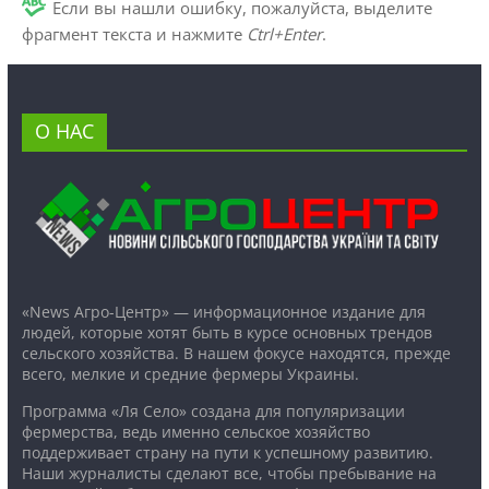
Если вы нашли ошибку, пожалуйста, выделите
фрагмент текста и нажмите
Ctrl+Enter
.
О НАС
«News Агро-Центр» — информационное издание для
людей, которые хотят быть в курсе основных трендов
сельского хозяйства. В нашем фокусе находятся, прежде
всего, мелкие и средние фермеры Украины.
Программа «Ля Село» создана для популяризации
фермерства, ведь именно сельское хозяйство
поддерживает страну на пути к успешному развитию.
Наши журналисты сделают все, чтобы пребывание на