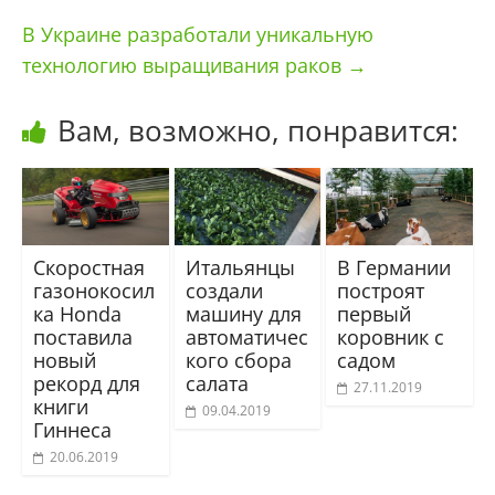
В Украине разработали уникальную
технологию выращивания раков
→
Вам, возможно, понравится:
Скоростная
Итальянцы
В Германии
газонокосил
создали
построят
ка Honda
машину для
первый
поставила
автоматичес
коровник с
новый
кого сбора
садом
рекорд для
салата
27.11.2019
книги
09.04.2019
Гиннеса
20.06.2019