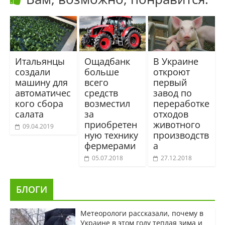
Итальянцы
Ощадбанк
В Украине
создали
больше
откроют
машину для
всего
первый
автоматичес
средств
завод по
кого сбора
возместил
переработке
салата
за
отходов
приобретен
животного
09.04.2019
ную технику
производств
фермерами
а
05.07.2018
27.12.2018
БЛОГИ
Метеорологи рассказали, почему в
Украине в этом году теплая зима и