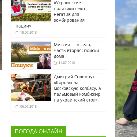
«Украинские
политики сеют
негатив для
зомбирования
нации»
18.07.2018
Миссия — в село,
часть вторая: поиски
дома
11.07.2018
Дмитрий Соломчук:
«Коровы на
московскую колбасу, а
пальмовый комбижир
на украинский стол»
06.07.2018
ПОГОДА ОНЛАЙН