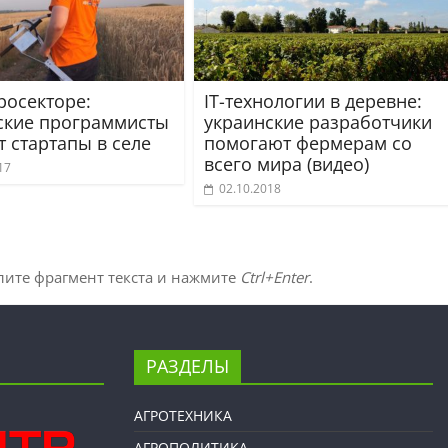
росекторе:
IT-технологии в деревне:
ские программисты
украинские разработчики
т стартапы в селе
помогают фермерам со
всего мира (видео)
17
02.10.2018
лите фрагмент текста и нажмите
Ctrl+Enter
.
РАЗДЕЛЫ
АГРОТЕХНИКА
АГРОПОЛИТИКА