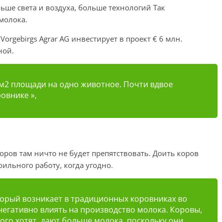
ьше света и воздуха, больше технологий Так
молока.
orgebirgs Agrar AG инвестирует в проект € 6 млн.
ной.
 м2 площади на одно животное. Почти вдвое
овнике »,
оров там ничто не будет препятствовать. Доить коров
ильного работу, когда угодно.
оторый возникает в традиционных коровниках во
егативно влиять на производство молока. Коровы,
ого хотят, дают больше молока, поскольку они