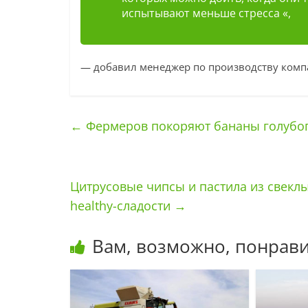
испытывают меньше стресса «,
— добавил менеджер по производству ком
←
Фермеров покоряют бананы голубого
Цитрусовые чипсы и пастила из свеклы
healthy-сладости
→
Вам, возможно, понрави