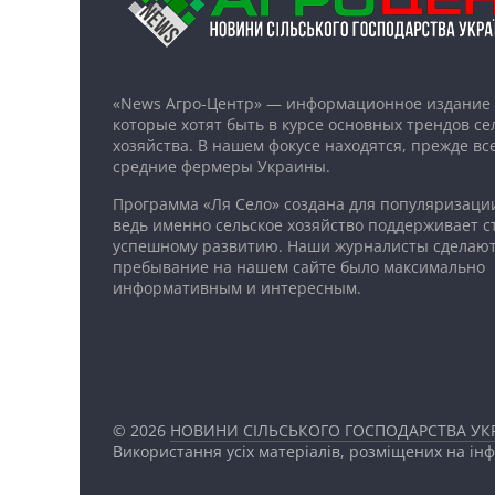
«News Агро-Центр» — информационное издание 
которые хотят быть в курсе основных трендов се
хозяйства. В нашем фокусе находятся, прежде все
средние фермеры Украины.
Программа «Ля Село» создана для популяризаци
ведь именно сельское хозяйство поддерживает ст
успешному развитию. Наши журналисты сделают
пребывание на нашем сайте было максимально
информативным и интересным.
© 2026
НОВИНИ СІЛЬСЬКОГО ГОСПОДАРСТВА УКР
Використання усіх матеріалів, розміщених на ін