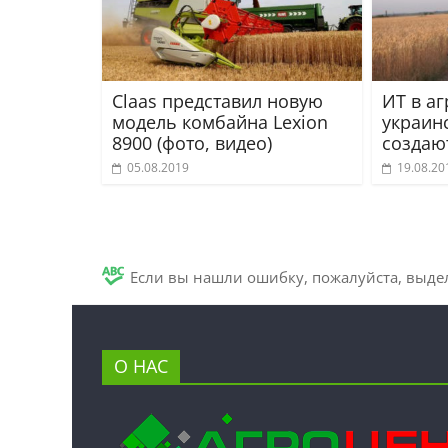
Claas представил новую
ИТ в аг
модель комбайна Lexion
украин
8900 (фото, видео)
создаю
05.08.2019
19.08.20
Если вы нашли ошибку, пожалуйста, выде
О НАС