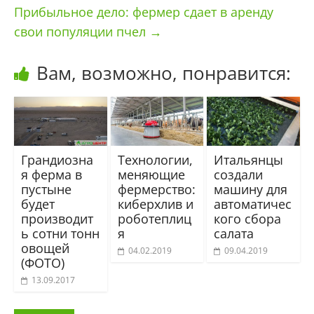
Прибыльное дело: фермер сдает в аренду
свои популяции пчел
→
Вам, возможно, понравится:
Грандиозна
Технологии,
Итальянцы
я ферма в
меняющие
создали
пустыне
фермерство:
машину для
будет
киберхлив и
автоматичес
производит
роботеплиц
кого сбора
ь сотни тонн
я
салата
овощей
04.02.2019
09.04.2019
(ФОТО)
13.09.2017