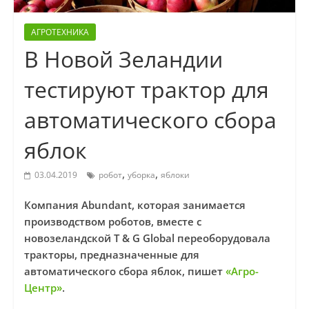
АГРОТЕХНИКА
В Новой Зеландии
тестируют трактор для
автоматического сбора
яблок
,
,
03.04.2019
робот
уборка
яблоки
Компания Abundant, которая занимается
производством роботов, вместе с
новозеландской T & G Global переоборудовала
тракторы, предназначенные для
автоматического сбора яблок, пишет
«Агро-
Центр»
.