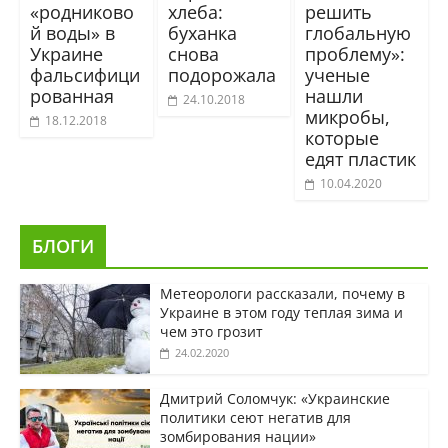
«родниково
хлеба:
решить
й воды» в
буханка
глобальную
Украине
снова
проблему»:
фальсифици
подорожала
ученые
рованная
нашли
24.10.2018
микробы,
18.12.2018
которые
едят пластик
10.04.2020
БЛОГИ
Метеорологи рассказали, почему в
Украине в этом году теплая зима и
чем это грозит
24.02.2020
Дмитрий Соломчук: «Украинские
политики сеют негатив для
зомбирования нации»