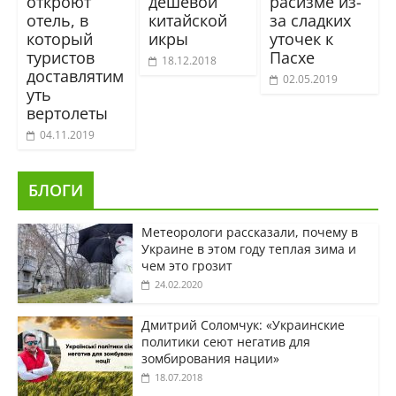
откроют
дешевой
расизме из-
отель, в
китайской
за сладких
который
икры
уточек к
туристов
Пасхе
18.12.2018
доставлятим
02.05.2019
уть
вертолеты
04.11.2019
БЛОГИ
Метеорологи рассказали, почему в
Украине в этом году теплая зима и
чем это грозит
24.02.2020
Дмитрий Соломчук: «Украинские
политики сеют негатив для
зомбирования нации»
18.07.2018