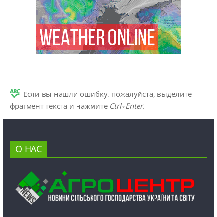
Если вы нашли ошибку, пожалуйста, выделите
фрагмент текста и нажмите
Ctrl+Enter
.
О НАС