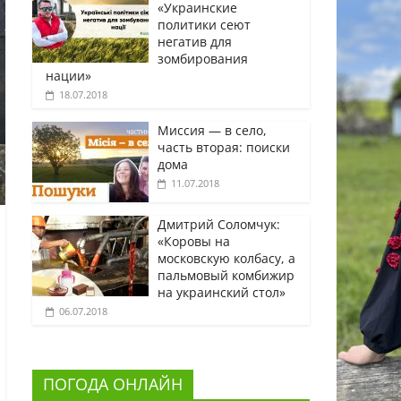
«Украинские
политики сеют
негатив для
зомбирования
нации»
18.07.2018
Миссия — в село,
часть вторая: поиски
дома
11.07.2018
Дмитрий Соломчук:
«Коровы на
московскую колбасу, а
пальмовый комбижир
на украинский стол»
06.07.2018
ПОГОДА ОНЛАЙН