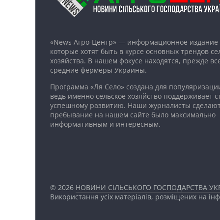
«News Агро-Центр» — информационное издание 
которые хотят быть в курсе основных трендов се
хозяйства. В нашем фокусе находятся, прежде все
средние фермеры Украины.
Программа «Ля Село» создана для популяризаци
ведь именно сельское хозяйство поддерживает ст
успешному развитию. Наши журналисты сделают
пребывание на нашем сайте было максимально
информативным и интересным.
© 2026
НОВИНИ СІЛЬСЬКОГО ГОСПОДАРСТВА УКР
Використання усіх матеріалів, розміщених на ін