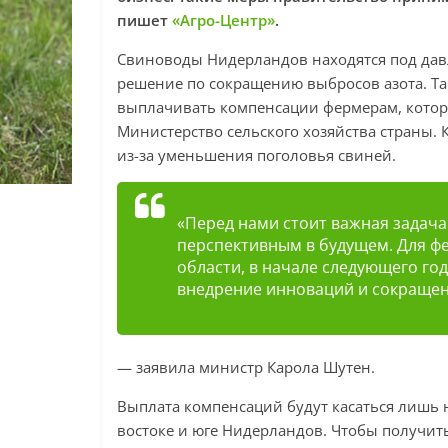
пишет
«Агро-Центр»
.
Свиноводы Нидерландов находятся под дав
решение по сокращению выбросов азота. Так
выплачивать компенсации фермерам, которы
Министерство сельского хозяйства страны. 
из-за уменьшения поголовья свиней.
«Перед нами стоит важная задача
перспективным в будущем. Для ф
области, в начале следующего го
внедрение инноваций и сокращен
— заявила министр Карола Шутен.
Выплата компенсаций будут касаться лишь 
востоке и юге Нидерландов. Чтобы получит