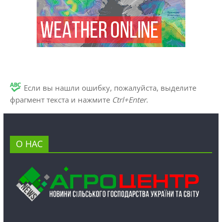
Если вы нашли ошибку, пожалуйста, выделите
фрагмент текста и нажмите
Ctrl+Enter
.
О НАС