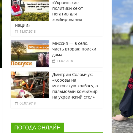
«Украинские
политики сеют
негатив для
зомбирования
нации»
18.07.2018
Миссия — в село,
часть вторая: поиски
дома
11.07.2018
Дмитрий Соломчук:
«Коровы на
московскую колбасу, а
пальмовый комбижир
на украинский стол»
06.07.2018
ПОГОДА ОНЛАЙН