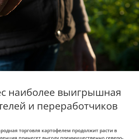
ес наиболее выигрышная
телей и переработчиков
родная торговля картофелем продолжит расти в
нденция принесет выгоду преимущественно северо-