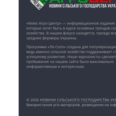
«News Агро-Центр» — информационное издание 
которые хотят быть в курсе основных трендов се
хозяйства. В нашем фокусе находятся, прежде все
средние фермеры Украины.
Программа «Ля Село» создана для популяризаци
ведь именно сельское хозяйство поддерживает ст
успешному развитию. Наши журналисты сделают
пребывание на нашем сайте было максимально
информативным и интересным.
© 2026
НОВИНИ СІЛЬСЬКОГО ГОСПОДАРСТВА УКР
Використання усіх матеріалів, розміщених на ін