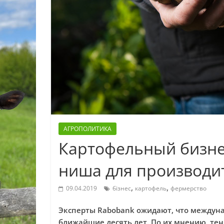
АГРОПОЛИТИКА
Картофельный бизн
ниша для производи
,
,
09.04.2019
бізнес
картофель
фермерство
Эксперты Rabobank ожидают, что междуна
ближайшие десять лет. По их мнению, те