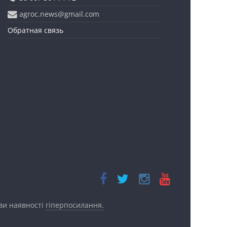
agroc.news@gmail.com
Обратная связь
ови наявності
гіперпосилання.