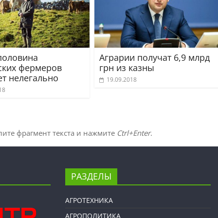
половина
Аграрии получат 6,9 млрд
ских фермеров
грн из казны
ет нелегально
19.09.2018
18
лите фрагмент текста и нажмите
Ctrl+Enter
.
РАЗДЕЛЫ
АГРОТЕХНИКА
АГРОПОЛИТИКА