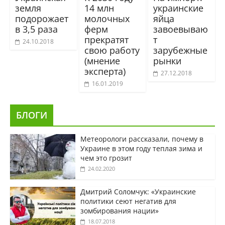
земля
14 млн
украинские
подорожает
молочных
яйца
в 3,5 раза
ферм
завоевываю
прекратят
т
24.10.2018
свою работу
зарубежные
(мнение
рынки
эксперта)
27.12.2018
16.01.2019
БЛОГИ
Метеорологи рассказали, почему в
Украине в этом году теплая зима и
чем это грозит
24.02.2020
Дмитрий Соломчук: «Украинские
политики сеют негатив для
зомбирования нации»
18.07.2018