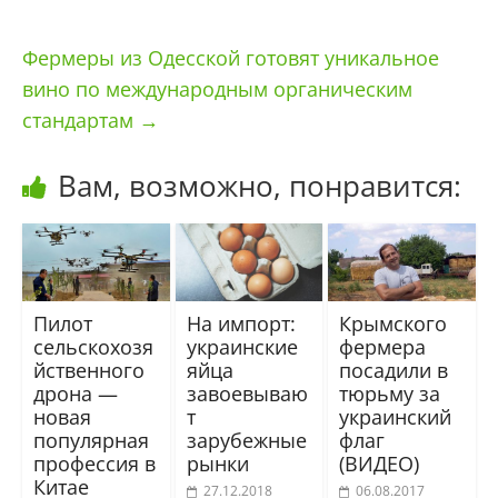
Фермеры из Одесской готовят уникальное
вино по международным органическим
стандартам
→
Вам, возможно, понравится:
Пилот
На импорт:
Крымского
сельскохозя
украинские
фермера
йственного
яйца
посадили в
дрона —
завоевываю
тюрьму за
новая
т
украинский
популярная
зарубежные
флаг
профессия в
рынки
(ВИДЕО)
Китае
27.12.2018
06.08.2017