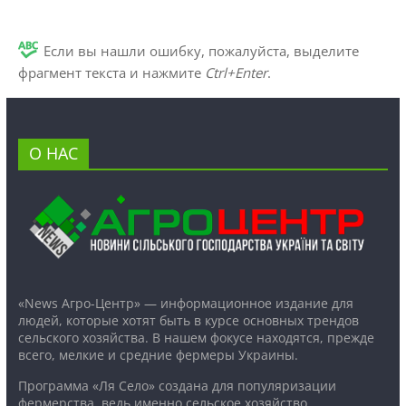
Если вы нашли ошибку, пожалуйста, выделите
фрагмент текста и нажмите
Ctrl+Enter
.
О НАС
«News Агро-Центр» — информационное издание для
людей, которые хотят быть в курсе основных трендов
сельского хозяйства. В нашем фокусе находятся, прежде
всего, мелкие и средние фермеры Украины.
Программа «Ля Село» создана для популяризации
фермерства, ведь именно сельское хозяйство