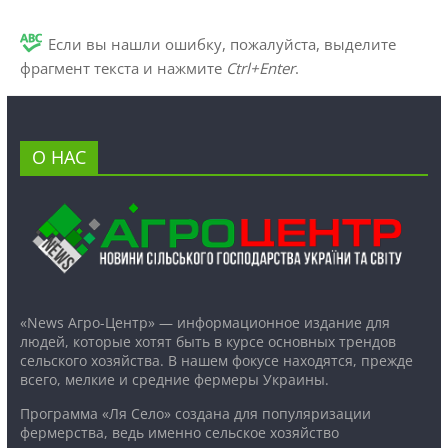
Если вы нашли ошибку, пожалуйста, выделите
фрагмент текста и нажмите
Ctrl+Enter
.
О НАС
«News Агро-Центр» — информационное издание для
людей, которые хотят быть в курсе основных трендов
сельского хозяйства. В нашем фокусе находятся, прежде
всего, мелкие и средние фермеры Украины.
Программа «Ля Село» создана для популяризации
фермерства, ведь именно сельское хозяйство