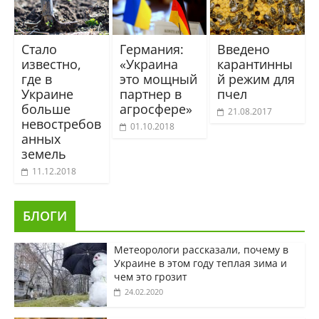
Стало
Германия:
Введено
известно,
«Украина
карантинны
где в
это мощный
й режим для
Украине
партнер в
пчел
больше
агросфере»
21.08.2017
невостребов
01.10.2018
анных
земель
11.12.2018
БЛОГИ
Метеорологи рассказали, почему в
Украине в этом году теплая зима и
чем это грозит
24.02.2020