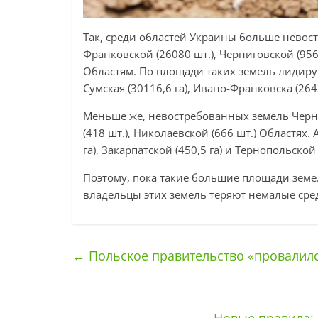
Так, среди областей Украины больше невост
Франковской (26080 шт.), Черниговской (956
Областям. По площади таких земель лидируют
Сумская (30116,6 га), Ивано-Франковска (2643
Меньше же, невостребованных земель Чернов
(418 шт.), Николаевской (666 шт.) Областя
га), Закарпатской (450,5 га) и Тернопольской 
Поэтому, пока такие большие площади зем
владельцы этих земель теряют немалые сред
←
Польское правительство «провалилс