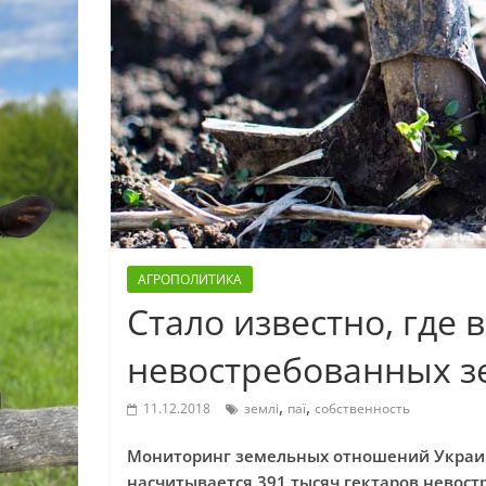
АГРОПОЛИТИКА
Стало известно, где
невостребованных з
,
,
11.12.2018
землі
паї
собственность
Мониторинг земельных отношений Украин
насчитывается 391 тысяч гектаров невос