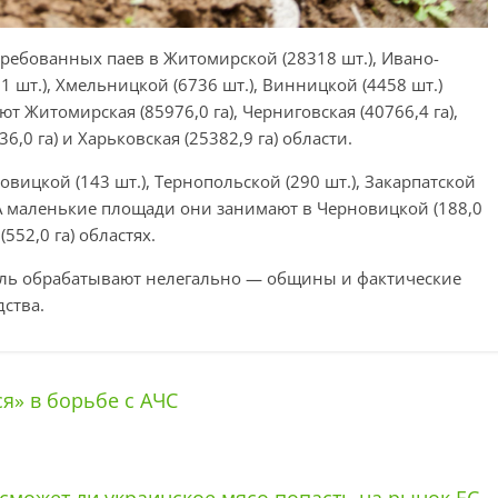
ребованных паев в Житомирской (28318 шт.), Ивано-
1 шт.), Хмельницкой (6736 шт.), Винницкой (4458 шт.)
 Житомирская (85976,0 га), Черниговская (40766,4 га),
6,0 га) и Харьковская (25382,9 га) области.
ицкой (143 шт.), Тернопольской (290 шт.), Закарпатской
х. А маленькие площади они занимают в Черновицкой (188,0
(552,0 га) областях.
ель обрабатывают нелегально — общины и фактические
ства.
я» в борьбе с АЧС