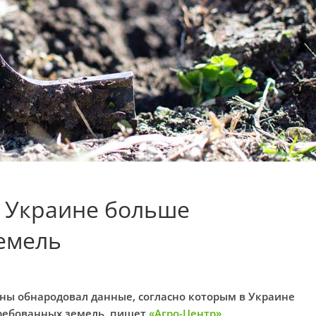
 в Украине больше
емель
ы обнародовал данные, согласно которым в Украине
требованных земель, пишет
«Агро-Центр»
.