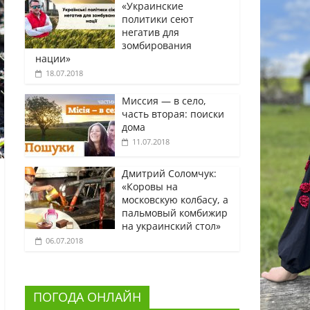
«Украинские
политики сеют
негатив для
зомбирования
нации»
18.07.2018
Миссия — в село,
часть вторая: поиски
дома
11.07.2018
Дмитрий Соломчук:
«Коровы на
московскую колбасу, а
пальмовый комбижир
на украинский стол»
06.07.2018
ПОГОДА ОНЛАЙН