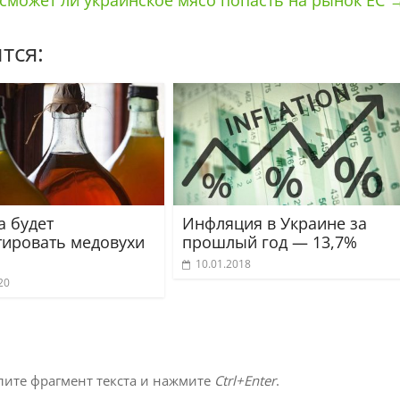
сможет ли украинское мясо попасть на рынок ЕС
тся:
а будет
Инфляция в Украине за
тировать медовухи
прошлый год — 13,7%
10.01.2018
20
лите фрагмент текста и нажмите
Ctrl+Enter
.