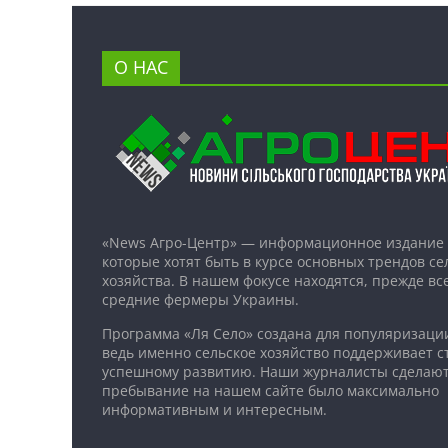
О НАС
«News Агро-Центр» — информационное издание 
которые хотят быть в курсе основных трендов се
хозяйства. В нашем фокусе находятся, прежде все
средние фермеры Украины.
Программа «Ля Село» создана для популяризаци
ведь именно сельское хозяйство поддерживает ст
успешному развитию. Наши журналисты сделают
пребывание на нашем сайте было максимально
информативным и интересным.