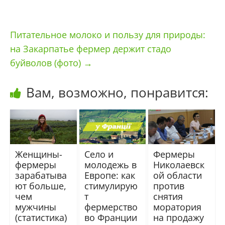
Питательное молоко и пользу для природы:
на Закарпатье фермер держит стадо
буйволов (фото)
→
Вам, возможно, понравится:
Женщины-
Село и
Фермеры
фермеры
молодежь в
Николаевск
зарабатыва
Европе: как
ой области
ют больше,
стимулирую
против
чем
т
снятия
мужчины
фермерство
моратория
(статистика)
во Франции
на продажу