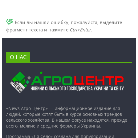
Если вы нашли ошибку, пожалуйста, выделите
фрагмент текста и нажмите
Ctrl+Enter
.
О НАС
«News Агро-Центр» — информационное издание для
людей, которые хотят быть в курсе основных трендов
сельского хозяйства. В нашем фокусе находятся, прежде
всего, мелкие и средние фермеры Украины.
Программа «Ля Село» создана для популяризации