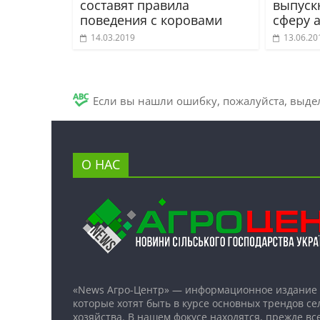
составят правила
выпуск
поведения с коровами
сферу 
14.03.2019
13.06.20
Если вы нашли ошибку, пожалуйста, выде
О НАС
«News Агро-Центр» — информационное издание 
которые хотят быть в курсе основных трендов се
хозяйства. В нашем фокусе находятся, прежде все