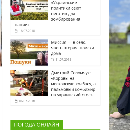
«Украинские
политики сеют
негатив для
зомбирования
нации»
18.07.2018
Миссия — в село,
часть вторая: поиски
дома
11.07.2018
Дмитрий Соломчук:
«Коровы на
московскую колбасу, а
пальмовый комбижир
на украинский стол»
06.07.2018
ПОГОДА ОНЛАЙН