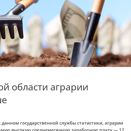
кой области аграрии
ше
о с данном государственной службы статистики, аграрии
амую высокую среднемесячную заработную плату — 12