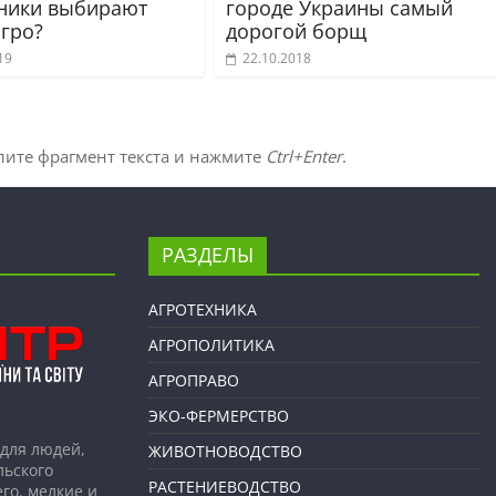
ники выбирают
городе Украины самый
агро?
дорогой борщ
19
22.10.2018
лите фрагмент текста и нажмите
Ctrl+Enter
.
РАЗДЕЛЫ
АГРОТЕХНИКА
АГРОПОЛИТИКА
АГРОПРАВО
ЭКО-ФЕРМЕРСТВО
для людей,
ЖИВОТНОВОДСТВО
льского
РАСТЕНИЕВОДСТВО
го, мелкие и