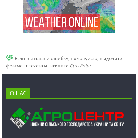
Если вы нашли ошибку, пожалуйста, выделите
фрагмент текста и нажмите
Ctrl+Enter
.
О НАС