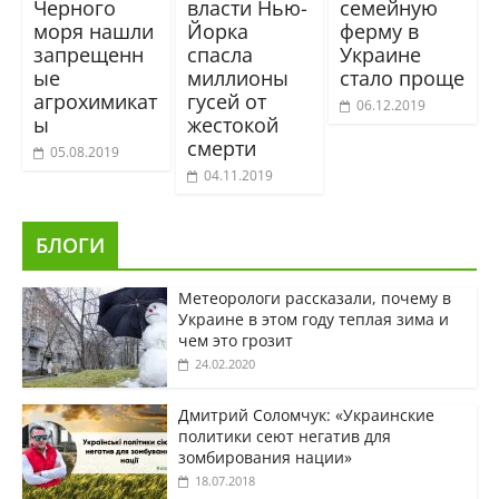
Черного
власти Нью-
семейную
моря нашли
Йорка
ферму в
запрещенн
спасла
Украине
ые
миллионы
стало проще
агрохимикат
гусей от
06.12.2019
ы
жестокой
смерти
05.08.2019
04.11.2019
БЛОГИ
Метеорологи рассказали, почему в
Украине в этом году теплая зима и
чем это грозит
24.02.2020
Дмитрий Соломчук: «Украинские
политики сеют негатив для
зомбирования нации»
18.07.2018