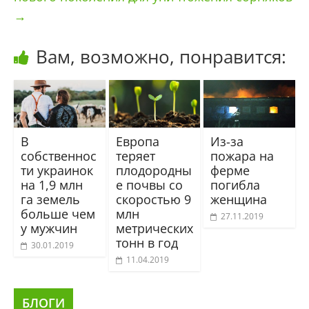
→
Вам, возможно, понравится:
В
Европа
Из-за
собственнос
теряет
пожара на
ти украинок
плодородны
ферме
на 1,9 млн
е почвы со
погибла
га земель
скоростью 9
женщина
больше чем
млн
27.11.2019
у мужчин
метрических
тонн в год
30.01.2019
11.04.2019
БЛОГИ