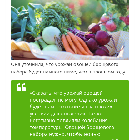
Она уточнила, что урожай овощей борщового
набора будет намного ниже, чем в прошлом году.
«Сказать, что урожай овощей
пострадал, не могу. Однако урожай
будет намного ниже из-за плохих
условий для опыления. Также
негативно повлияли колебания
температуры. Овощей борщового
набора нужно, чтобы ночью