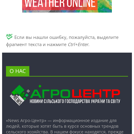
Если вы нашли ошибку, пожалуйста, выделите
фрагмент текста и нажмите
Ctrl+Enter
.
О НАС
«News Агро-Центр» — информационное издание для
людей, которые хотят быть в курсе основных трендов
сельского хозяйства. В нашем фокусе находятся, прежде