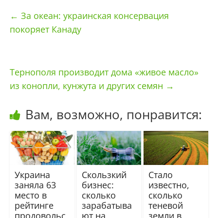
←
За океан: украинская консервация
покоряет Канаду
Тернополя производит дома «живое масло»
из конопли, кунжута и других семян
→
Вам, возможно, понравится:
Украина
Скользкий
Стало
заняла 63
бизнес:
известно,
место в
сколько
сколько
рейтинге
зарабатыва
теневой
продовольс
ют на
земли в