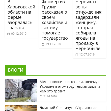
В
Фермер из
Черника с
Харьковской
Грузии
зоны
области на
рассказал о
отчуждения:
ферме
своем
задержали
взорвалась
хозяйстве и
женщину,
граната
как ему
которая
помогает
собирала
09.12.2019
государство
ягоды на
продажу в
19.11.2018
Чернобыле
12.07.2019
БЛОГИ
Метеорологи рассказали, почему в
Украине в этом году теплая зима и
чем это грозит
24.02.2020
Дмитрий Соломчук: «Украинские