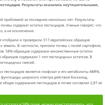
 пестицидов. Результаты оказались неутешительными,
й проблемой за последние несколько лет. Результаты
 почвы содержат остатки пестицидов. Ученые говорят, что
о, а не исключение.
ые отобрали и проверили 317 европейских образцов
х земель. В частности, приняли почвы с полей картофеля,
ов. 58% образцов содержали множественные остатки
% образцов содержали 1 тип пестицидных остатков. В
пестицидных смесей.
 пестицидов является глифозат и его метаболиты AMPA,
 фунгициды широкого спектра действия боскалид,
е общее содержание пестицидов в почве составлял 2,87 мг
о остатка в 58% почв, можно констатировать, что