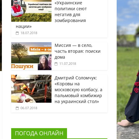
«Украинские
политики сеют
негатив для
зомбирования
нации»
18.07.2018
Миссия — в село,
часть вторая: поиски
дома
11.07.2018
Дмитрий Соломчук:
«Коровы на
московскую колбасу, а
пальмовый комбижир
на украинский стол»
06.07.2018
ПОГОДА ОНЛАЙН