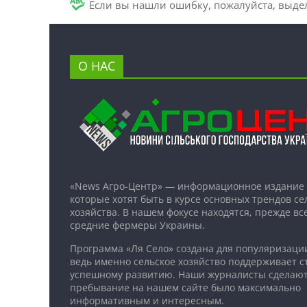
Если вы нашли ошибку, пожалуйста, выде
О НАС
«News Агро-Центр» — информационное издание 
которые хотят быть в курсе основных трендов се
хозяйства. В нашем фокусе находятся, прежде все
средние фермеры Украины.
Программа «Ля Село» создана для популяризаци
ведь именно сельское хозяйство поддерживает ст
успешному развитию. Наши журналисты сделают
пребывание на нашем сайте было максимально
информативным и интересным.