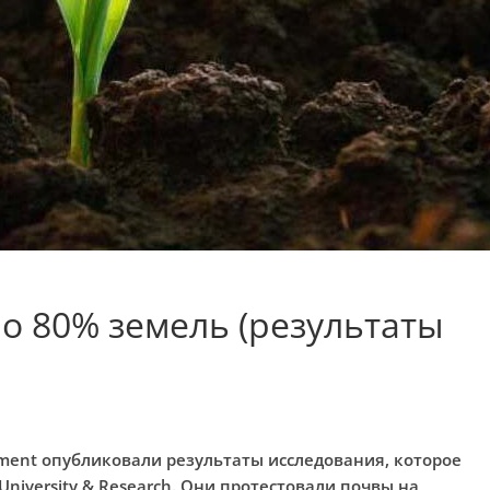
ло 80% земель (результаты
onment опубликовали результаты исследования, которое
niversity & Research. Они протестовали почвы на