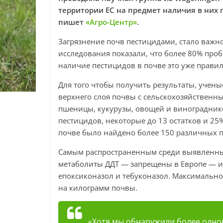
территории ЕС на предмет наличия в них
пишет
«Агро-Центр»
.
Загрязнение почв пестицидами, стало важно
исследования показали, что более 80% проб
наличие пестицидов в почве это уже правил
Для того чтобы получить результаты, учен
верхнего слоя почвы с сельскохозяйственны
пшеницы, кукурузы, овощей и виноградник
пестицидов, некоторые до 13 остатков и 25
почве было найдено более 150 различных 
Самым распространенным среди выявленных
метаболиты ДДТ — запрещены в Европе — и
епоксиконазол и тебуконазол. Максимально
на килограмм почвы.
«Хотя мы обнаружили более одног