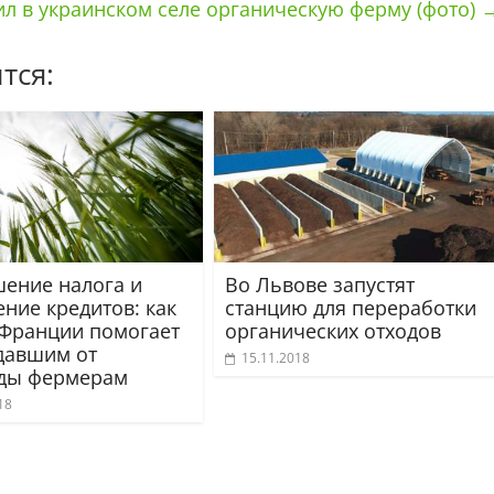
л в украинском селе органическую ферму (фото)
тся:
ение налога и
Во Львове запустят
ние кредитов: как
станцию для переработки
 Франции помогает
органических отходов
давшим от
15.11.2018
ды фермерам
18