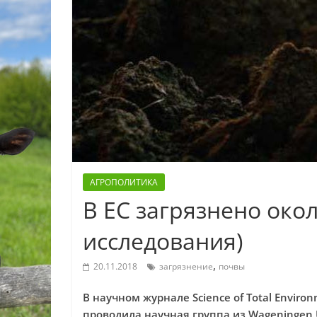
АГРОПОЛИТИКА
В ЕС загрязнено око
исследования)
,
20.11.2018
загрязнение
почвы
В научном журнале Science of Total Envir
проводила научная группа из Wageningen U