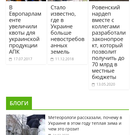
В
Стало
Ровенский
Европарлам
известно,
нардеп
енте
где в
вместе с
увеличили
Украине
коллегами
квоты для
больше
разработали
украинской
невостребов
законопрое
продукции
анных
кт, который
АПК
земель
позволит
получить до
17.07.2017
11.12.2018
70 млрд в
местные
бюджеты
13.05.2020
БЛОГИ
Метеорологи рассказали, почему в
Украине в этом году теплая зима и
чем это грозит