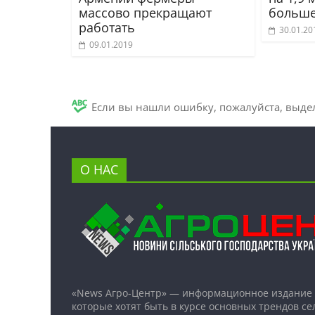
массово прекращают
больше
работать
30.01.20
09.01.2019
Если вы нашли ошибку, пожалуйста, выде
О НАС
«News Агро-Центр» — информационное издание 
которые хотят быть в курсе основных трендов се