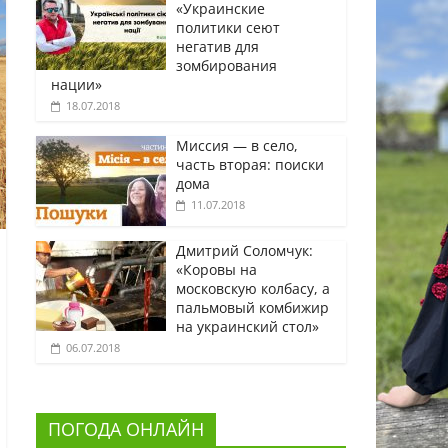
«Украинские
политики сеют
негатив для
зомбирования
нации»
18.07.2018
Миссия — в село,
часть вторая: поиски
дома
11.07.2018
Дмитрий Соломчук:
«Коровы на
московскую колбасу, а
пальмовый комбижир
на украинский стол»
06.07.2018
ПОГОДА ОНЛАЙН