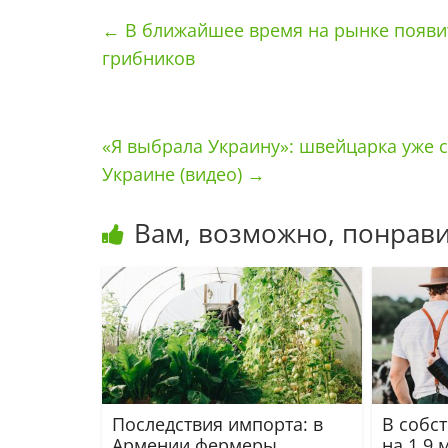
←
В ближайшее время на рынке появит
грибников
«Я выбрала Украину»: швейцарка уже 
Украине (видео)
→
Вам, возможно, понрави
Последствия импорта: в
В собс
Армении фермеры
на 1,9 