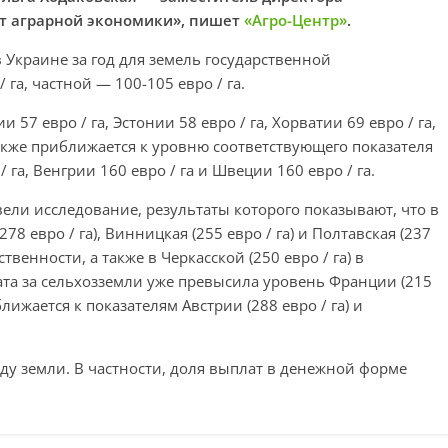
ут аграрной экономики», пишет
«Агро-Центр»
.
в Украине за год для земель государственной
 га, частной — 100-105 евро / га.
и 57 евро / га, Эстонии 58 евро / га, Хорватии 69 евро / га,
а также приближается к уровню соответствующего показателя
 га, Венгрии 160 евро / га и Швеции 160 евро / га.
ели исследование, результаты которого показывают, что в
 евро / га), Винницкая (255 евро / га) и Полтавская (237
твенности, а также в Черкасской (250 евро / га) в
та за сельхозземли уже превысила уровень Франции (215
иближается к показателям Австрии (288 евро / га) и
нду земли. В частности, доля выплат в денежной форме