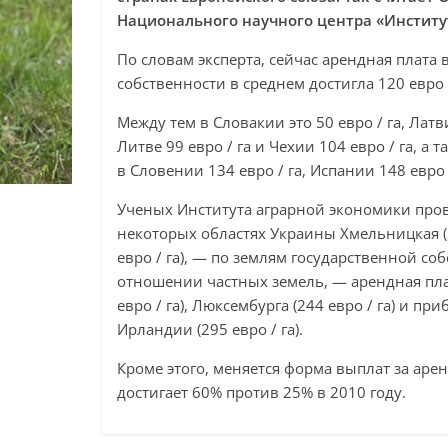
Национального научного центра «Инстит
По словам эксперта, сейчас арендная плата 
собственности в среднем достигла 120 евро /
Между тем в Словакии это 50 евро / га, Латви
Литве 99 евро / га и Чехии 104 евро / га, 
в Словении 134 евро / га, Испании 148 евро /
Ученых Института аграрной экономики пров
некоторых областях Украины Хмельницкая (278
евро / га), — по землям государственной собс
отношении частных земель, — арендная пла
евро / га), Люксембурга (244 евро / га) и пр
Ирландии (295 евро / га).
Кроме этого, меняется форма выплат за аре
достигает 60% против 25% в 2010 году.