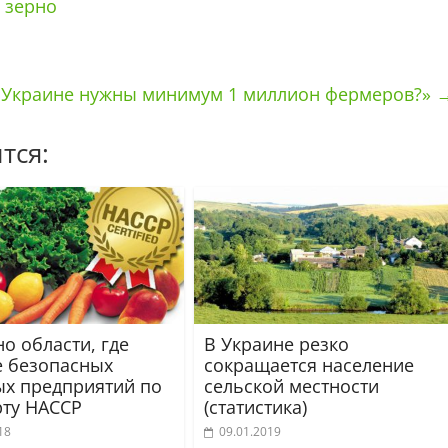
 зерно
 Украине нужны минимум 1 миллион фермеров?»
тся:
о области, где
В Украине резко
 безопасных
сокращается население
х предприятий по
сельской местности
рту НАССР
(статистика)
18
09.01.2019