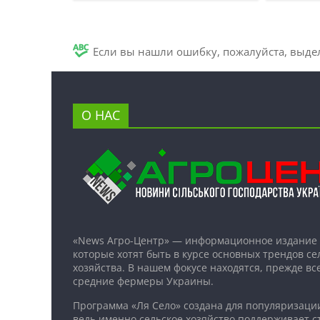
Если вы нашли ошибку, пожалуйста, выде
О НАС
«News Агро-Центр» — информационное издание 
которые хотят быть в курсе основных трендов се
хозяйства. В нашем фокусе находятся, прежде все
средние фермеры Украины.
Программа «Ля Село» создана для популяризаци
ведь именно сельское хозяйство поддерживает ст