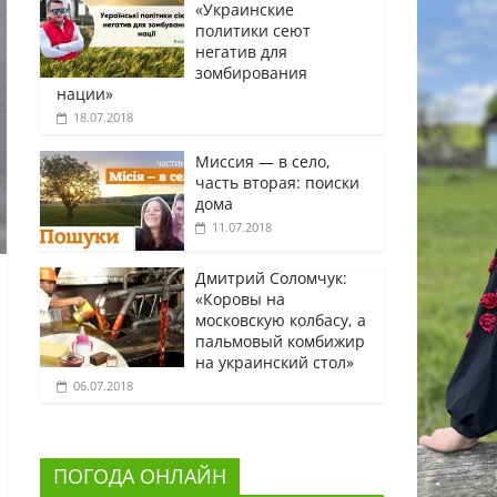
«Украинские
политики сеют
негатив для
зомбирования
нации»
18.07.2018
Миссия — в село,
часть вторая: поиски
дома
11.07.2018
Дмитрий Соломчук:
«Коровы на
московскую колбасу, а
пальмовый комбижир
на украинский стол»
06.07.2018
ПОГОДА ОНЛАЙН