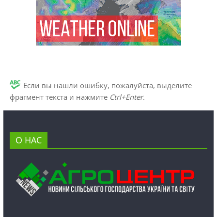
Если вы нашли ошибку, пожалуйста, выделите
фрагмент текста и нажмите
Ctrl+Enter
.
О НАС