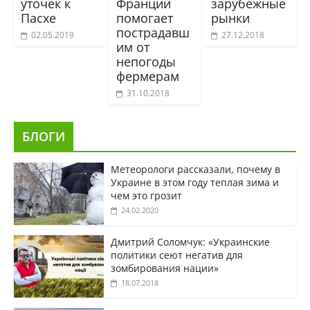
уточек к
Франции
зарубежные
Пасхе
помогает
рынки
пострадавш
02.05.2019
27.12.2018
им от
непогоды
фермерам
31.10.2018
БЛОГИ
Метеорологи рассказали, почему в
Украине в этом году теплая зима и
чем это грозит
24.02.2020
Дмитрий Соломчук: «Украинские
политики сеют негатив для
зомбирования нации»
18.07.2018