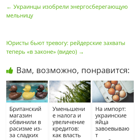
←
Украинцы изобрели энергосберегающую
мельницу
Юристы бьют тревогу: рейдерские захваты
теперь «в законе» (видео)
→
Вам, возможно, понравится:
Британский
Уменьшени
На импорт:
магазин
е налога и
украинские
обвинили в
увеличение
яйца
расизме из-
кредитов:
завоевываю
за сладких
как власть
т