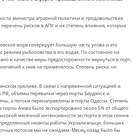
сти министра аграрной политики и продовольствия
 перечень рисков в АПК и их степень влияния, которые
овское море генерирует большую часть улова и это
о режима рыболовства в его водах. По состоянию на
о в качестве меры предосторожности вернуться в порт,
ничений к ним не применялось. Степень риска: не
енском проливе. В связи с напряженной ситуацией в
 РФ, объемы перевалки через порты Бердянск и
ны, а потоки перенаправлены в порты Одессы. Степень
з порты Азова было экспортировано около 5% от общего
хвысокой месячной интенсивности экспорта в этом сезоне
определенные нюансы работы Укрзализныци, больших
ртных потоков мы не ожидаем. Месяц назад было бы