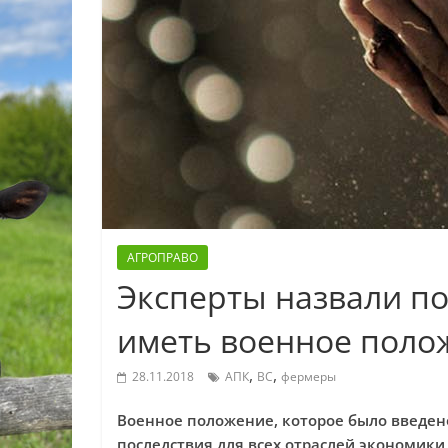
АГРОПРАВО
Эксперты назвали по
иметь военное поло
,
,
28.11.2018
АПК
ВС
фермеры
Военное положение, которое было введено
последствия для всех отраслей экономики