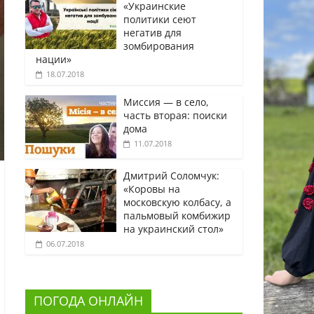
«Украинские
политики сеют
негатив для
зомбирования
нации»
18.07.2018
Миссия — в село,
часть вторая: поиски
дома
11.07.2018
Дмитрий Соломчук:
«Коровы на
московскую колбасу, а
пальмовый комбижир
на украинский стол»
06.07.2018
ПОГОДА ОНЛАЙН