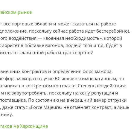
пейском рынке
 все портовые области и может сказаться на работе
дположение, поскольку сейчас работа идет бесперебойно).
мого воздействия — «военная необходимость», которой
иоритет в поставке вагонов, подачи тяги и т.д. будет в
висеть от слаженной работы транспортной
 внешних контрактов и определения форс-мажора.
е форс-мажора в случае ВС является императивным, но
кт выписан в конкретном контракте. Степень воздействия:
м не злоупотреблять, поскольку на кону репутация и
 поставщика. По состоянию на вчерашний вечер отгрузки
даже статус «Force Majeure» не отменяет контракт, а лишь
 нему.
йгаков на Херсонщине