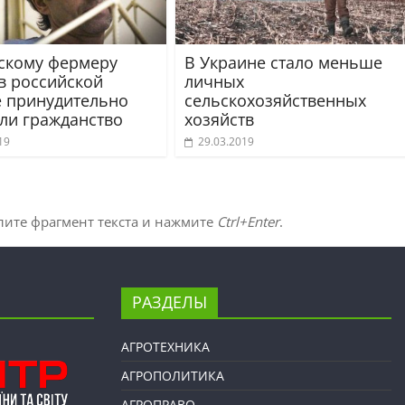
скому фермеру
В Украине стало меньше
 в российской
личных
 принудительно
сельскохозяйственных
ли гражданство
хозяйств
19
29.03.2019
лите фрагмент текста и нажмите
Ctrl+Enter
.
РАЗДЕЛЫ
АГРОТЕХНИКА
АГРОПОЛИТИКА
АГРОПРАВО