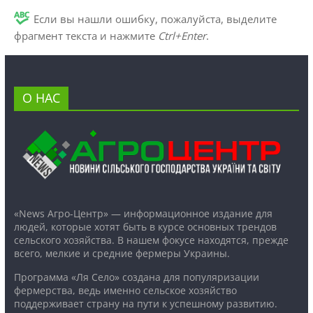
Если вы нашли ошибку, пожалуйста, выделите
фрагмент текста и нажмите
Ctrl+Enter
.
О НАС
«News Агро-Центр» — информационное издание для
людей, которые хотят быть в курсе основных трендов
сельского хозяйства. В нашем фокусе находятся, прежде
всего, мелкие и средние фермеры Украины.
Программа «Ля Село» создана для популяризации
фермерства, ведь именно сельское хозяйство
поддерживает страну на пути к успешному развитию.