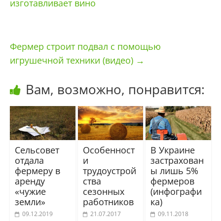
изготавливает вино
Фермер строит подвал с помощью
игрушечной техники (видео)
→
Вам, возможно, понравится:
Сельсовет
Особенност
В Украине
отдала
и
застрахован
фермеру в
трудоустрой
ы лишь 5%
аренду
ства
фермеров
«чужие
сезонных
(инфографи
земли»
работников
ка)
09.12.2019
21.07.2017
09.11.2018