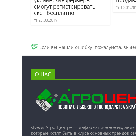
смогут регистрировать
10.01.20
скот бесплатно
27.03.2019
Если вы нашли ошибку, пожалуйста, выде
О НАС
«News Агро-Центр» — информационное издание 
которые хотят быть в курсе основных трендов се