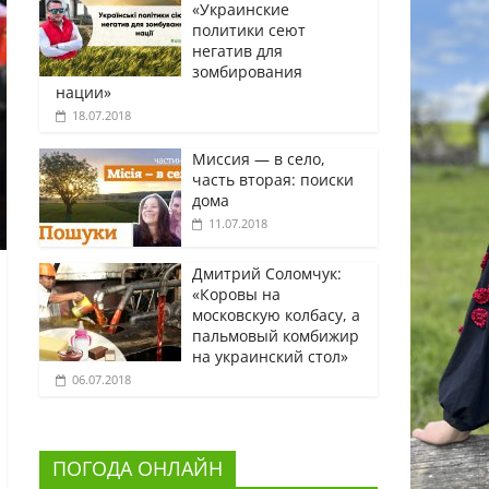
«Украинские
политики сеют
негатив для
зомбирования
нации»
18.07.2018
Миссия — в село,
часть вторая: поиски
дома
11.07.2018
Дмитрий Соломчук:
«Коровы на
московскую колбасу, а
пальмовый комбижир
на украинский стол»
06.07.2018
ПОГОДА ОНЛАЙН