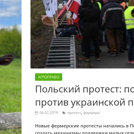
АГРОПРАВО
Польский протест: 
против украинской 
,
06.02.2019
протест
фермеры
Новые фермерские протесты начались в По
создать механизмы поддержки малых сел