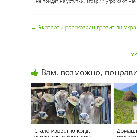
не пойдет на уступки, аграрии угрожают на
←
Эксперты рассказали грозит ли Укр
Ук
Вам, возможно, понрави
Стало известно когда
Домашн
украинские фермеры
продав