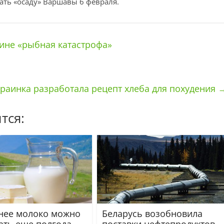
чать «осаду» Варшавы 6 февраля.
аине «рыбная катастрофа»
раинка разработала рецепт хлеба для похудения
тся:
ее молоко можно
Беларусь возобновила
ать еще полгода
поставки нефтепродуктов