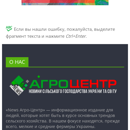
Если вы нашли ошибку, пожалуйста, выделите
фрагмент текста и нажмите
Ctrl+Enter
.
О НАС
«News Агро-Центр» — информационное издание для
людей, которые хотят быть в курсе основных трендов
сельского хозяйства. В нашем фокусе находятся, прежде
всего, мелкие и средние фермеры Украины.