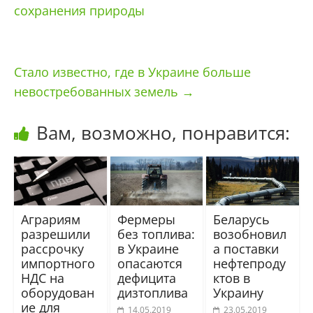
сохранения природы
Стало известно, где в Украине больше
невостребованных земель
→
Вам, возможно, понравится:
Аграриям
Фермеры
Беларусь
разрешили
без топлива:
возобновил
рассрочку
в Украине
а поставки
импортного
опасаются
нефтепроду
НДС на
дефицита
ктов в
оборудован
дизтоплива
Украину
ие для
14.05.2019
23.05.2019