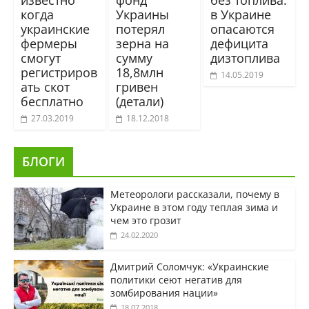
когда
Украины
в Украине
украинские
потерял
опасаются
фермеры
зерна на
дефицита
смогут
сумму
дизтоплива
регистриров
18,8млн
14.05.2019
ать скот
гривен
бесплатно
(детали)
27.03.2019
18.12.2018
БЛОГИ
Метеорологи рассказали, почему в
Украине в этом году теплая зима и
чем это грозит
24.02.2020
Дмитрий Соломчук: «Украинские
политики сеют негатив для
зомбирования нации»
18.07.2018