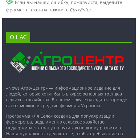
Если вы нашли ошибку, пожалуйста, выделите
фрагмент текста и нажмите
Ctrl+Enter
.
О НАС
«News Агро-Центр» — информационное издание для
людей, которые хотят быть в курсе основных трендов
сельского хозяйства. В нашем фокусе находятся, прежде
всего, мелкие и средние фермеры Украины.
Программа «Ля Село» создана для популяризации
фермерства, ведь именно сельское хозяйство
поддерживает страну на пути к успешному развитию.
Наши журналисты сделают все, чтобы пребывание на