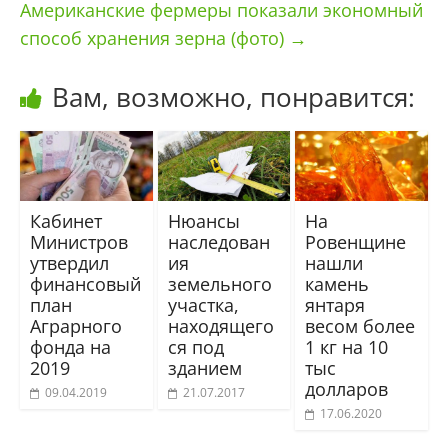
Американские фермеры показали экономный
способ хранения зерна (фото)
→
Вам, возможно, понравится:
Кабинет
Нюансы
На
Министров
наследован
Ровенщине
утвердил
ия
нашли
финансовый
земельного
камень
план
участка,
янтаря
Аграрного
находящего
весом более
фонда на
ся под
1 кг на 10
2019
зданием
тыс
долларов
09.04.2019
21.07.2017
17.06.2020