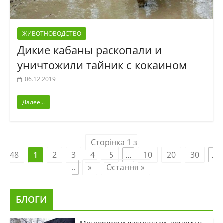
ЖИВОТНОВОДСТВО
Дикие кабаны раскопали и
уничтожили тайник с кокаином
06.12.2019
Далее...
Сторінка 1 з
48
1
2
3
4
5
...
10
20
30
.
..
»
Остання »
БЛОГИ
Метеорологи рассказали, почему в