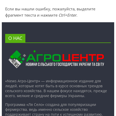
Если вы нашли ошибку, пожалуйста, выделите
фрагмент текста и нажмите
Ctrl+Enter
.
О НАС
«News Агро-Центр» — информационное издание для
людей, которые хотят быть в курсе основных трендов
сельского хозяйства. В нашем фокусе находятся, прежде
всего, мелкие и средние фермеры Украины.
Программа «Ля Село» создана для популяризации
фермерства, ведь именно сельское хозяйство
поддерживает страну на пути к успешному развитию.