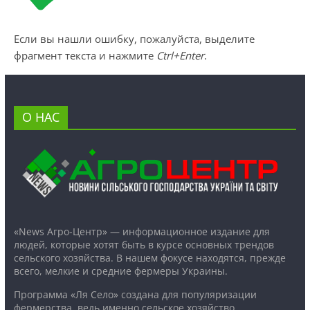
Если вы нашли ошибку, пожалуйста, выделите
фрагмент текста и нажмите
Ctrl+Enter
.
О НАС
«News Агро-Центр» — информационное издание для
людей, которые хотят быть в курсе основных трендов
сельского хозяйства. В нашем фокусе находятся, прежде
всего, мелкие и средние фермеры Украины.
Программа «Ля Село» создана для популяризации
фермерства, ведь именно сельское хозяйство