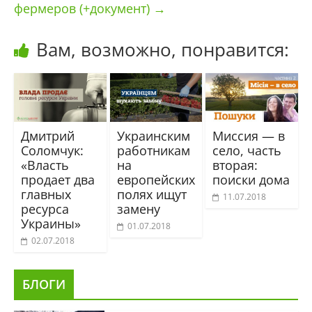
фермеров (+документ)
→
Вам, возможно, понравится:
Дмитрий
Украинским
Миссия — в
Соломчук:
работникам
село, часть
«Власть
на
вторая:
продает два
европейских
поиски дома
главных
полях ищут
11.07.2018
ресурса
замену
Украины»
01.07.2018
02.07.2018
БЛОГИ