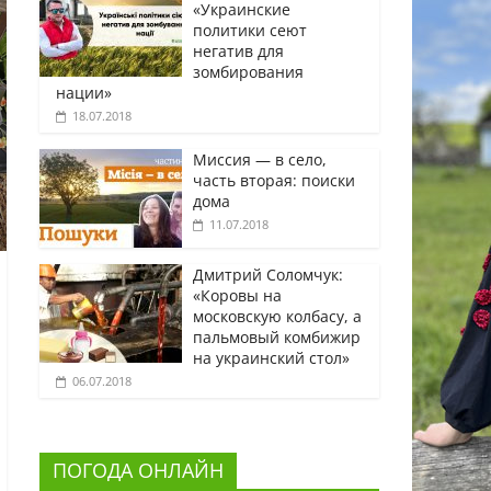
«Украинские
политики сеют
негатив для
зомбирования
нации»
18.07.2018
Миссия — в село,
часть вторая: поиски
дома
11.07.2018
Дмитрий Соломчук:
«Коровы на
московскую колбасу, а
пальмовый комбижир
на украинский стол»
06.07.2018
ПОГОДА ОНЛАЙН