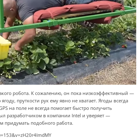
акого робота. К сожалению, он пока низкоэффективный —
году, пруткости рук ему явно не хватает. Ягоды всегда
GPS на поле не всегда помогает быстро получить
был разработчиком в компании Intel и уверяет —
м придумать подобного работа.
nue=153&v=zH20r4ImdMY