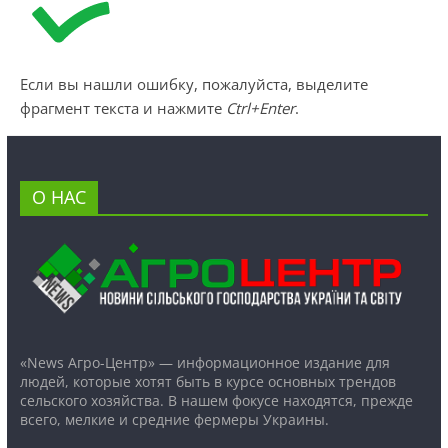
Если вы нашли ошибку, пожалуйста, выделите
фрагмент текста и нажмите
Ctrl+Enter
.
О НАС
«News Агро-Центр» — информационное издание для
людей, которые хотят быть в курсе основных трендов
сельского хозяйства. В нашем фокусе находятся, прежде
всего, мелкие и средние фермеры Украины.