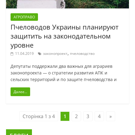
АГРОПРАВО
Пчеловодов Украины планируют
защитить на законодательном
уровне
,
11.04.2019
законопроект
пчеловодство
Депутаты поддержали два важных для аграриев
законопроекта — о стратегии развития АПК и
сельских территорий и по защите пчеловодства и
Далее...
Сторінка 1 з 4
1
2
3
4
»