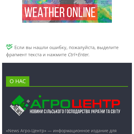
Если вы нашли ошибку, пожалуйста, выделите
фрагмент текста и нажмите
Ctrl+Enter
.
О НАС
«News Агро-Центр» — информационное издание для