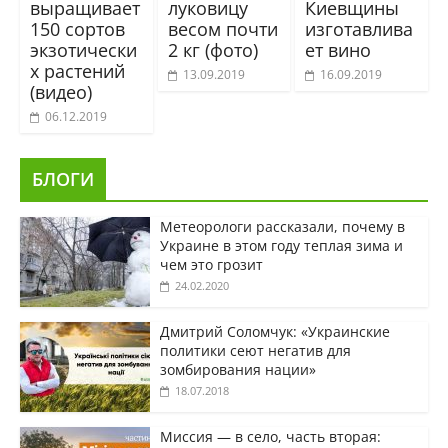
выращивает
луковицу
Киевщины
150 сортов
весом почти
изготавлива
экзотически
2 кг (фото)
ет вино
х растений
13.09.2019
16.09.2019
(видео)
06.12.2019
БЛОГИ
Метеорологи рассказали, почему в
Украине в этом году теплая зима и
чем это грозит
24.02.2020
Дмитрий Соломчук: «Украинские
политики сеют негатив для
зомбирования нации»
18.07.2018
Миссия — в село, часть вторая: