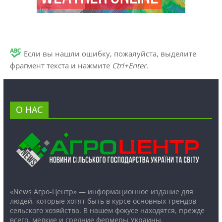
Если вы нашли ошибку, пожалуйста, выделите
фрагмент текста и нажмите
Ctrl+Enter
.
О НАС
«News Агро-Центр» — информационное издание для
людей, которые хотят быть в курсе основных трендов
сельского хозяйства. В нашем фокусе находятся, прежде
всего, мелкие и средние фермеры Украины.