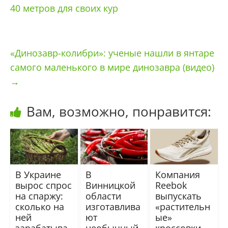
40 метров для своих кур
«Динозавр-колибри»: ученые нашли в янтаре
самого маленького в мире динозавра (видео)
→
Вам, возможно, понравится:
В Украине
В
Компания
вырос спрос
Винницкой
Reebok
на спаржу:
области
выпускать
сколько на
изготавлива
«растительн
ней
ют
ые»
зарабатыва
необычный
кроссовки