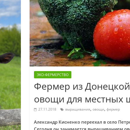
ЭКО-ФЕРМЕРСТВО
Фермер из Донецкой
овощи для местных ш
,
,
27.11.2018
выращивания
овощи
фермер
Александр Кисненко переехал в село Петро
Сегодня он занимается выращиванием ово