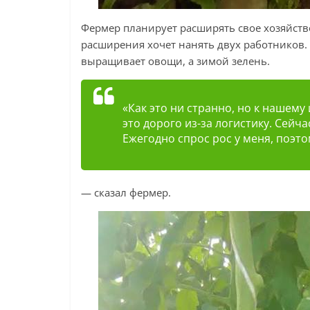
Фермер планирует расширять свое хозяйство.
расширения хочет нанять двух работников. 
выращивает овощи, а зимой зелень.
«Как это ни странно, но к нашему
это дорого из-за логистику. Сейча
Ежегодно спрос рос у меня, поэ
— сказал фермер.