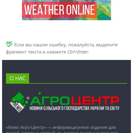
Если вы нашли ошибку, пожалуйста, выделите
фрагмент текста и нажмите
Ctrl+Enter
.
О НАС
«News Агро-Центр» — информационное издание для
людей, которые хотят быть в курсе основных трендов