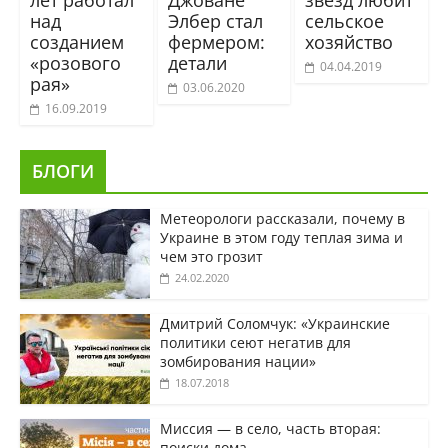
лет работал
Джоване
звезд любит
над
Элбер стал
сельское
созданием
фермером:
хозяйство
«розового
детали
04.04.2019
рая»
03.06.2020
16.09.2019
БЛОГИ
Метеорологи рассказали, почему в
Украине в этом году теплая зима и
чем это грозит
24.02.2020
Дмитрий Соломчук: «Украинские
политики сеют негатив для
зомбирования нации»
18.07.2018
Миссия — в село, часть вторая:
поиски дома