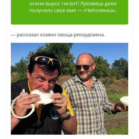
осени вырос гигант! Луковица даже
получила свое имя — «Чиполинка».
— рассказал хозяин овоща-рекордсмена.