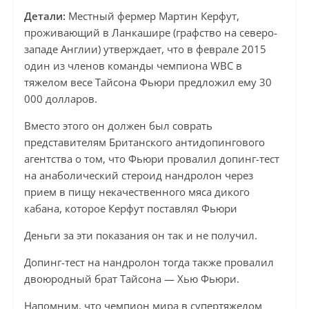
Детали:
Местный фермер Мартин Керфут,
проживающий в Ланкашире (графство на северо-
западе Англии) утверждает, что в феврале 2015
один из членов команды чемпиона WBC в
тяжелом весе Тайсона Фьюри предложил ему 30
000 долларов.
Вместо этого он должен был соврать
представителям Британского антидопингового
агентства о том, что Фьюри провалил допинг-тест
на анаболический стероид нандролон через
прием в пищу некачественного мяса дикого
кабана, которое Керфут поставлял Фьюри
Деньги за эти показания он так и не получил.
Допинг-тест на нандролон тогда также провалил
двоюродный брат Тайсона — Хью Фьюри.
Напомним, что чемпион мира в супертяжелом