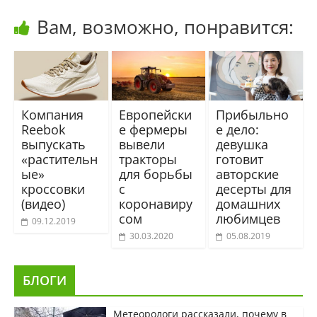
Вам, возможно, понравится:
Компания
Европейски
Прибыльно
Reebok
е фермеры
е дело:
выпускать
вывели
девушка
«растительн
тракторы
готовит
ые»
для борьбы
авторские
кроссовки
с
десерты для
(видео)
коронавиру
домашних
сом
любимцев
09.12.2019
30.03.2020
05.08.2019
БЛОГИ
Метеорологи рассказали, почему в